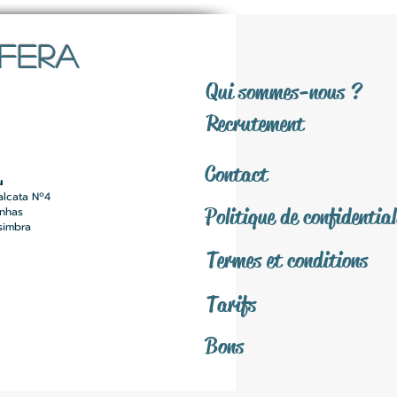
SFERA
Qui sommes-nous ?
Recrutement
Contact
u
alcata Nº4
Politique de confidential
inhas
simbra
Termes et conditions
Tarifs
Bons