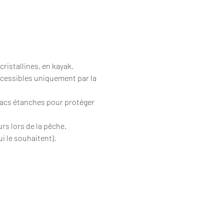
cristallines, en kayak.
ccessibles uniquement par la 
sacs étanches pour protéger 
urs lors de la pêche.
i le souhaitent).