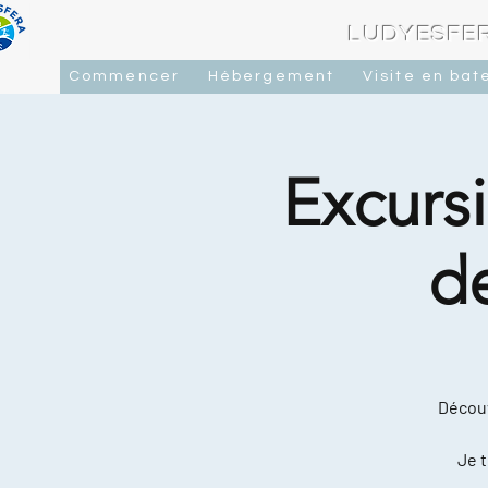
LUDYESFER
Commencer
Hébergement
Visite en bat
Excursi
d
Découv
Je t