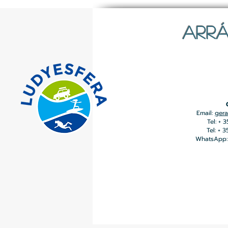
ARRÁ
Email:
gera
Tel: + 
Tel: + 
WhatsApp: 