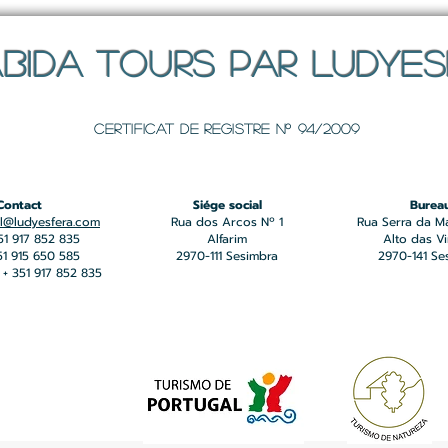
BIDA TOURS PAR LUDYE
Certificat de registre Nº 94/2009
Contact
Siége social
Burea
l@ludyesfera.com
Rua dos Arcos Nº 1
Rua Serra da M
351 917 852 835
Alfarim
Alto das V
351 915 650 585
2970-111 Sesimbra
2970-141 Se
+ 351 917 852 835