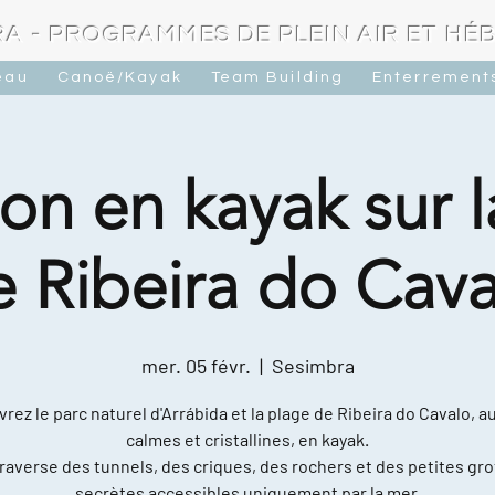
A - PROGRAMMES DE PLEIN AIR ET H
eau
Canoë/Kayak
Team Building
Enterrements
on en kayak sur 
e Ribeira do Cava
mer. 05 févr.
  |  
Sesimbra
rez le parc naturel d'Arrábida et la plage de Ribeira do Cavalo, a
calmes et cristallines, en kayak.
raverse des tunnels, des criques, des rochers et des petites gro
secrètes accessibles uniquement par la mer.