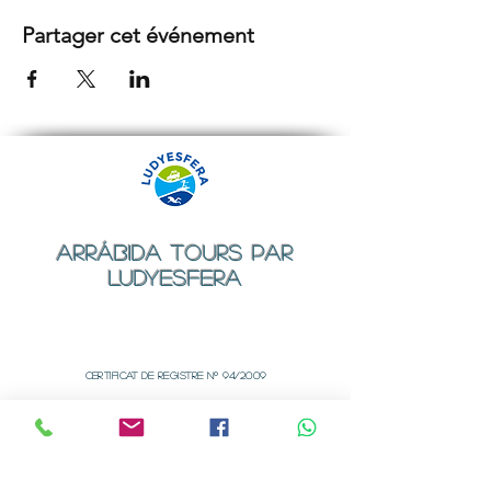
Partager cet événement
ARRÁBIDA TOURS PAR
LUDYESFERA
Certificat de registre Nº 94/2009
Contact
Email:
geral@ludyesfera.com
Tel: +
351 917 852 835
Tel: +
351 915 650 585
WhatsApp: +
351 917 852 835