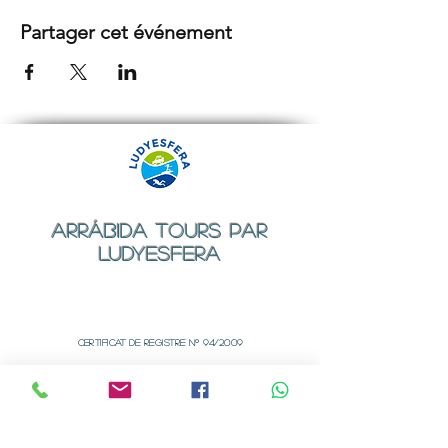
Partager cet événement
ARRÁBIDA TOURS PAR
LUDYESFERA
Certificat de registre Nº 94/2009
Contact
Email:
geral@ludyesfera.com
Tel: +
351 917 852 835
Tel: +
351 915 650 585
WhatsApp: +
351 917 852 835