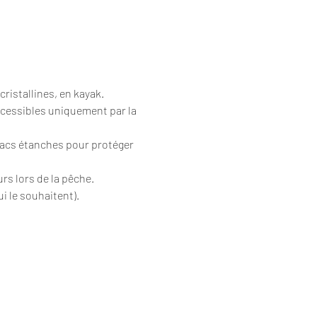
cristallines, en kayak.
ccessibles uniquement par la 
sacs étanches pour protéger 
urs lors de la pêche.
i le souhaitent).