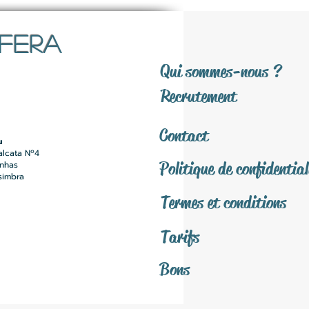
SFERA
Qui sommes-nous ?
Recrutement
Contact
u
alcata Nº4
Politique de confidential
inhas
simbra
Termes et conditions
Tarifs
Bons