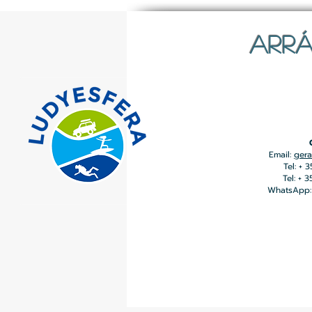
ARRÁ
Email:
gera
Tel: + 
Tel: + 
WhatsApp: 