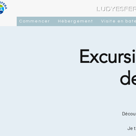
LUDYESFER
Commencer
Hébergement
Visite en bat
Excursi
d
Découv
Je t