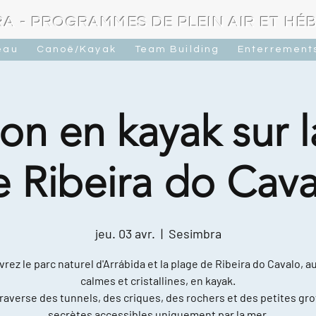
A - PROGRAMMES DE PLEIN AIR ET H
eau
Canoë/Kayak
Team Building
Enterrements
on en kayak sur 
e Ribeira do Cava
jeu. 03 avr.
  |  
Sesimbra
rez le parc naturel d'Arrábida et la plage de Ribeira do Cavalo, a
calmes et cristallines, en kayak.
raverse des tunnels, des criques, des rochers et des petites gro
secrètes accessibles uniquement par la mer.