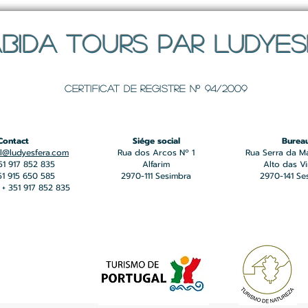
BIDA TOURS PAR LUDYE
Certificat de registre Nº 94/2009
Contact
Siége social
Burea
l@ludyesfera.com
Rua dos Arcos Nº 1
Rua Serra da M
351 917 852 835
Alfarim
Alto das V
351 915 650 585
2970-111 Sesimbra
2970-141 Se
+ 351 917 852 835