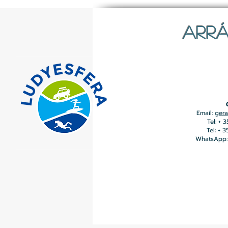
ARRÁ
Email:
gera
Tel: + 
Tel: + 
WhatsApp: 