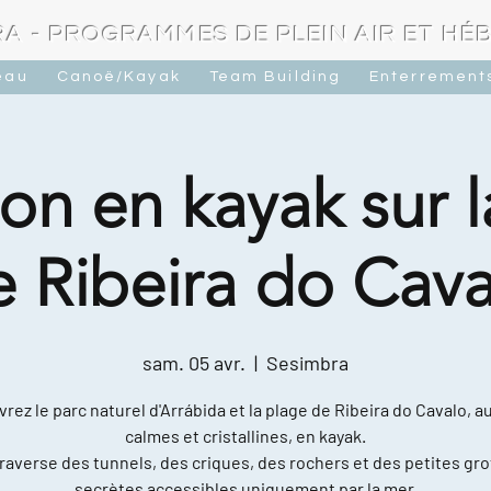
A - PROGRAMMES DE PLEIN AIR ET H
eau
Canoë/Kayak
Team Building
Enterrements
on en kayak sur 
e Ribeira do Cava
sam. 05 avr.
  |  
Sesimbra
rez le parc naturel d'Arrábida et la plage de Ribeira do Cavalo, a
calmes et cristallines, en kayak.
raverse des tunnels, des criques, des rochers et des petites gro
secrètes accessibles uniquement par la mer.