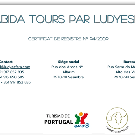
BIDA TOURS PAR LUDYE
Certificat de registre Nº 94/2009
Contact
Siége social
Burea
l@ludyesfera.com
Rua dos Arcos Nº 1
Rua Serra da M
351 917 852 835
Alfarim
Alto das V
351 915 650 585
2970-111 Sesimbra
2970-141 Se
+ 351 917 852 835