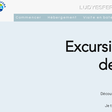
LUDYESFER
Commencer
Hébergement
Visite en bat
Excursi
d
Découv
Je t