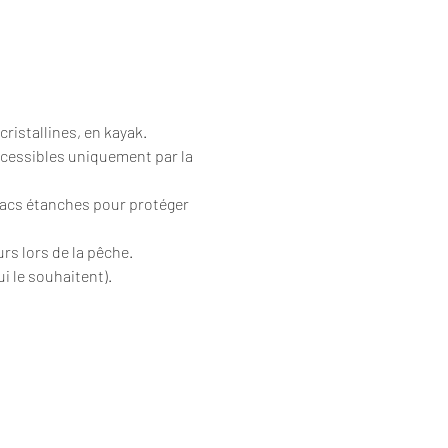
cristallines, en kayak.
ccessibles uniquement par la 
sacs étanches pour protéger 
urs lors de la pêche.
i le souhaitent).