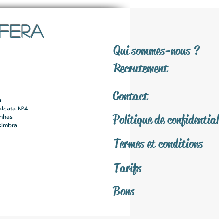
SFERA
Qui sommes-nous ?
Recrutement
Contact
u
alcata Nº4
Politique de confidential
inhas
simbra
Termes et conditions
Tarifs
Bons