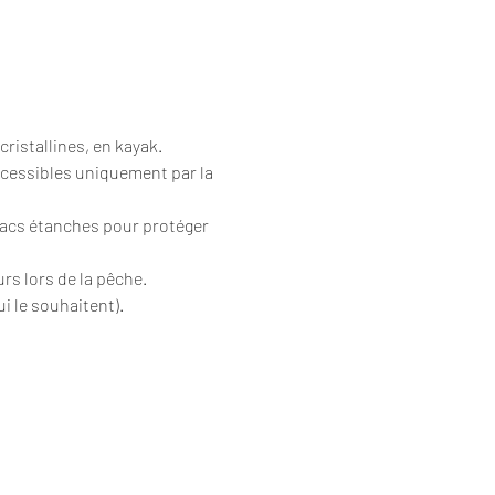
cristallines, en kayak.
ccessibles uniquement par la 
sacs étanches pour protéger 
urs lors de la pêche.
i le souhaitent).