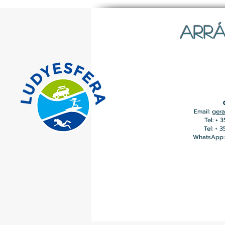
ARRÁ
Email:
gera
Tel: + 
Tel: + 
WhatsApp: 