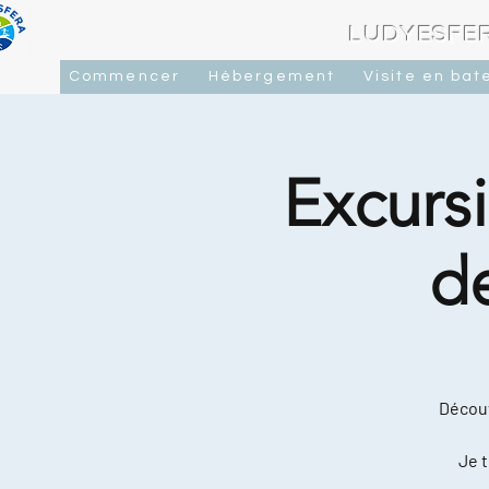
LUDYESFER
Commencer
Hébergement
Visite en bat
Excursi
d
Découv
Je t