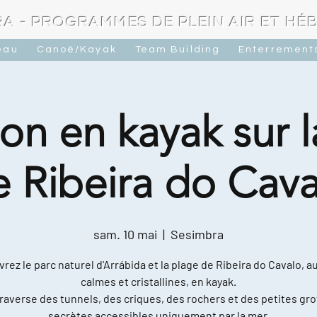
A - PROGRAMMES DE PLEIN AIR ET H
eau
Canoë/Kayak
Team Building
Enterrements
on en kayak sur 
e Ribeira do Cava
sam. 10 mai
  |  
Sesimbra
rez le parc naturel d'Arrábida et la plage de Ribeira do Cavalo, a
calmes et cristallines, en kayak.
raverse des tunnels, des criques, des rochers et des petites gro
secrètes accessibles uniquement par la mer.