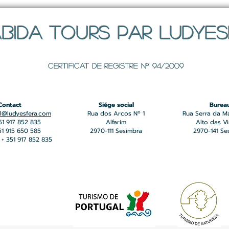
BIDA TOURS PAR LUDYE
Certificat de registre Nº 94/2009
Contact
Siége social
Burea
l@ludyesfera.com
Rua dos Arcos Nº 1
Rua Serra da M
351 917 852 835
Alfarim
Alto das V
351 915 650 585
2970-111 Sesimbra
2970-141 Se
+ 351 917 852 835