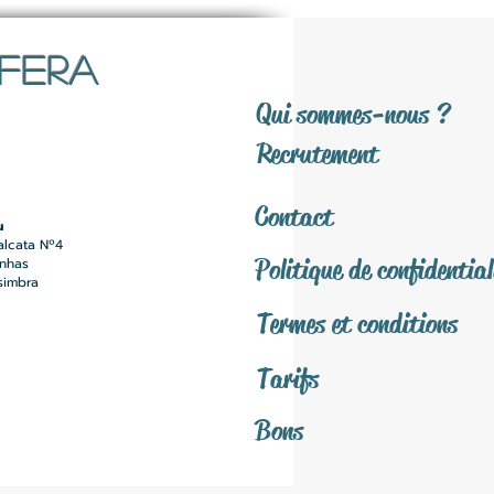
SFERA
Qui sommes-nous ?
Recrutement
Contact
u
alcata Nº4
Politique de confidential
inhas
simbra
Termes et conditions
Tarifs
Bons