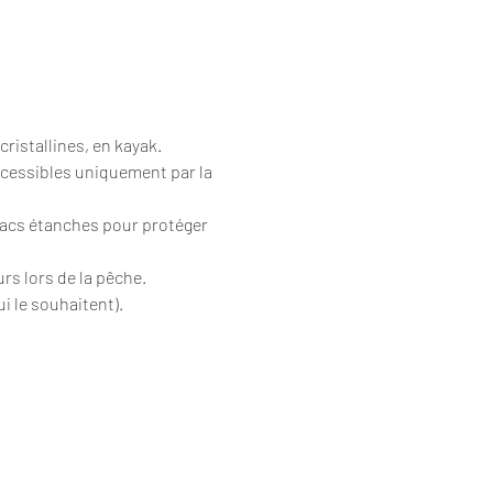
cristallines, en kayak.
ccessibles uniquement par la 
sacs étanches pour protéger 
urs lors de la pêche.
i le souhaitent).