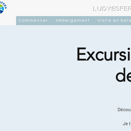
LUDYESFER
Commencer
Hébergement
Visite en bat
Excursi
d
Découv
Je t