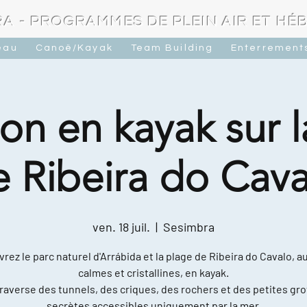
A - PROGRAMMES DE PLEIN AIR ET H
eau
Canoë/Kayak
Team Building
Enterrements
on en kayak sur 
e Ribeira do Cava
ven. 18 juil.
  |  
Sesimbra
rez le parc naturel d'Arrábida et la plage de Ribeira do Cavalo, a
calmes et cristallines, en kayak.
raverse des tunnels, des criques, des rochers et des petites gro
secrètes accessibles uniquement par la mer.