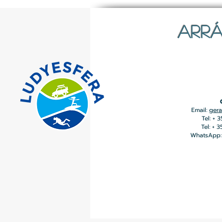
ARRÁ
Email:
gera
Tel: + 
Tel: + 
WhatsApp: 