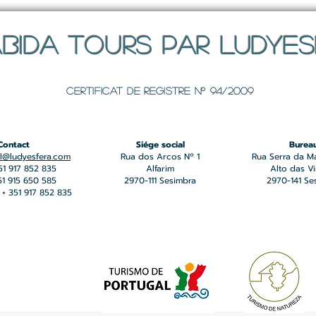
BIDA TOURS PAR LUDYE
Certificat de registre Nº 94/2009
Contact
Siége social
Burea
l@ludyesfera.com
Rua dos Arcos Nº 1
Rua Serra da M
351 917 852 835
Alfarim
Alto das V
351 915 650 585
2970-111 Sesimbra
2970-141 Se
+ 351 917 852 835