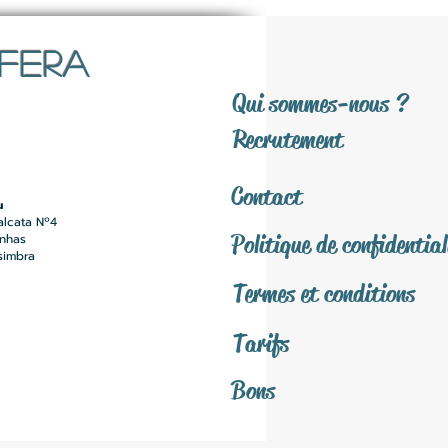
SFERA
Qui sommes-nous ?
Recrutement
Contact
u
alcata Nº4
Politique de confidential
inhas
simbra
Termes et conditions
Tarifs
Bons