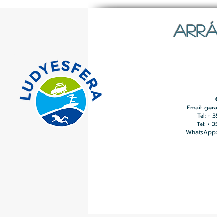
ARRÁ
Email:
gera
Tel: + 
Tel: + 
WhatsApp: 