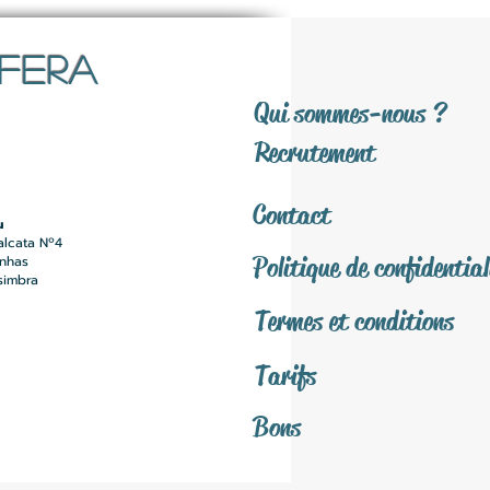
SFERA
Qui sommes-nous ?
Recrutement
Contact
u
alcata Nº4
Politique de confidential
inhas
simbra
Termes et conditions
Tarifs
Bons