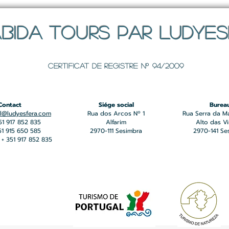
BIDA TOURS PAR LUDYE
Certificat de registre Nº 94/2009
Contact
Siége social
Burea
l@ludyesfera.com
Rua dos Arcos Nº 1
Rua Serra da M
351 917 852 835
Alfarim
Alto das V
351 915 650 585
2970-111 Sesimbra
2970-141 Se
+ 351 917 852 835