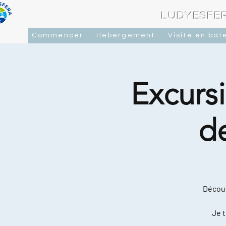
LUDYESFER
Commencer
Hébergement
Visite en bat
Excursi
d
Découv
Je t