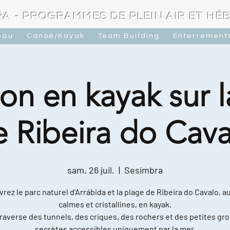
A - PROGRAMMES DE PLEIN AIR ET H
eau
Canoë/Kayak
Team Building
Enterrements
on en kayak sur 
e Ribeira do Cava
sam. 26 juil.
  |  
Sesimbra
rez le parc naturel d'Arrábida et la plage de Ribeira do Cavalo, a
calmes et cristallines, en kayak.
raverse des tunnels, des criques, des rochers et des petites gro
secrètes accessibles uniquement par la mer.