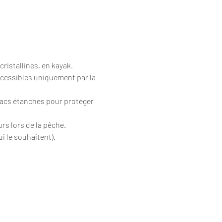
cristallines, en kayak.
ccessibles uniquement par la 
sacs étanches pour protéger 
urs lors de la pêche.
i le souhaitent).