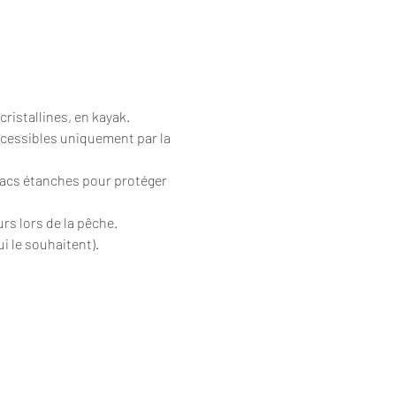
cristallines, en kayak.
ccessibles uniquement par la 
sacs étanches pour protéger 
urs lors de la pêche.
i le souhaitent).