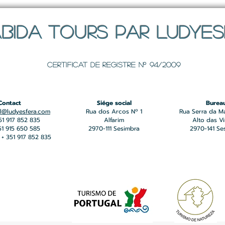
BIDA TOURS PAR LUDYE
Certificat de registre Nº 94/2009
Contact
Siége social
Burea
l@ludyesfera.com
Rua dos Arcos Nº 1
Rua Serra da M
351 917 852 835
Alfarim
Alto das V
351 915 650 585
2970-111 Sesimbra
2970-141 Se
+ 351 917 852 835