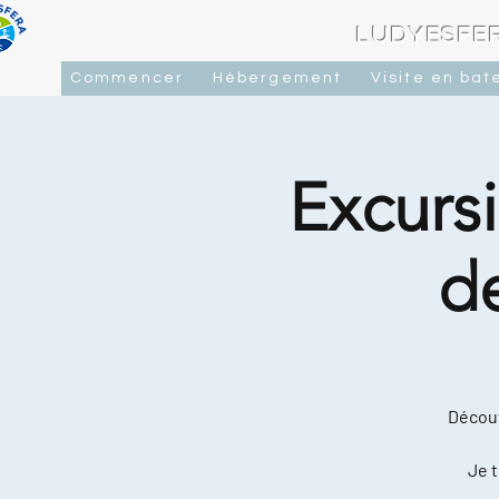
LUDYESFER
Commencer
Hébergement
Visite en bat
Excursi
d
Découv
Je t