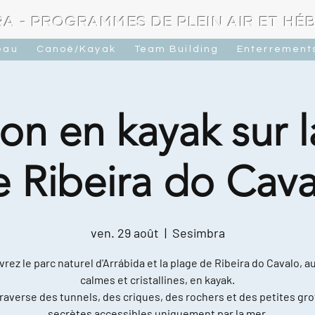
A - PROGRAMMES DE PLEIN AIR ET H
eau
Canoë/Kayak
Team Building
Enterrements
on en kayak sur 
e Ribeira do Cava
ven. 29 août
  |  
Sesimbra
rez le parc naturel d'Arrábida et la plage de Ribeira do Cavalo, a
calmes et cristallines, en kayak.
raverse des tunnels, des criques, des rochers et des petites gro
secrètes accessibles uniquement par la mer.