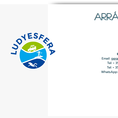
ARRÁ
Email:
gera
Tel: + 
Tel: + 
WhatsApp: 