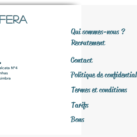
SFERA
Qui sommes-nous ?
Recrutement
Contact
u
alcata Nº4
Politique de confidential
inhas
simbra
Termes et conditions
Tarifs
Bons