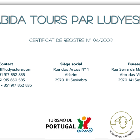
BIDA TOURS PAR LUDYE
Certificat de registre Nº 94/2009
Contact
Siége social
Burea
l@ludyesfera.com
Rua dos Arcos Nº 1
Rua Serra da M
351 917 852 835
Alfarim
Alto das V
351 915 650 585
2970-111 Sesimbra
2970-141 Se
+ 351 917 852 835