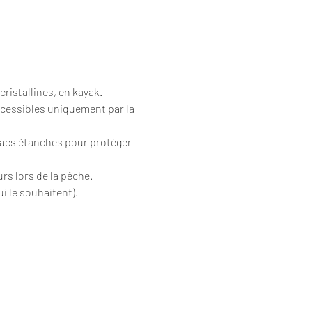
cristallines, en kayak.
ccessibles uniquement par la 
sacs étanches pour protéger 
urs lors de la pêche.
i le souhaitent).