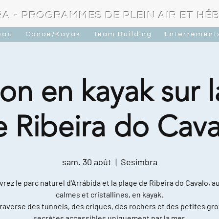
A - PROGRAMMES DE PLEIN AIR ET H
eau
Canoë/Kayak
Team Building
Enterrements
on en kayak sur 
e Ribeira do Cava
sam. 30 août
  |  
Sesimbra
rez le parc naturel d'Arrábida et la plage de Ribeira do Cavalo, a
calmes et cristallines, en kayak.
raverse des tunnels, des criques, des rochers et des petites gro
secrètes accessibles uniquement par la mer.