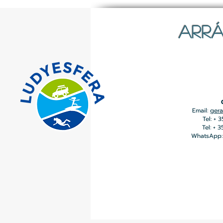
ARRÁ
Email:
gera
Tel: + 
Tel: + 
WhatsApp: 