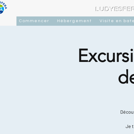
LUDYESFER
Commencer
Hébergement
Visite en bat
Excursi
d
Découv
Je t