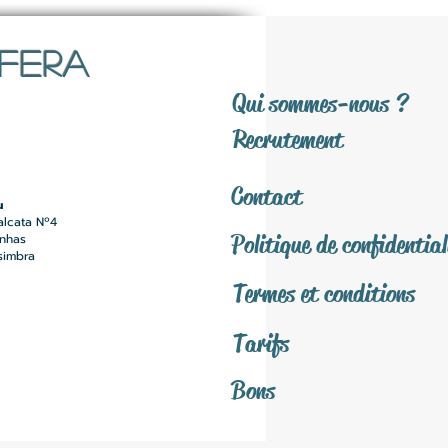
SFERA
Qui sommes-nous ?
Recrutement
Contact
u
alcata Nº4
Politique de confidential
inhas
simbra
Termes et conditions
Tarifs
Bons