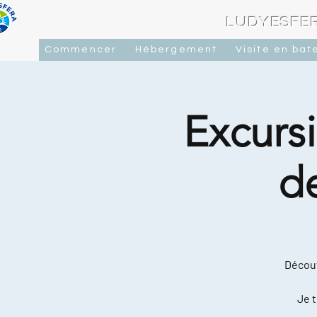
LUDYESFER
Commencer
Hébergement
Visite en bat
Excursi
d
Découv
Je t