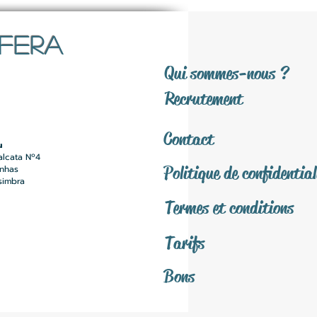
SFERA
Qui sommes-nous ?
Recrutement
Contact
u
alcata Nº4
Politique de confidential
inhas
simbra
Termes et conditions
Tarifs
Bons