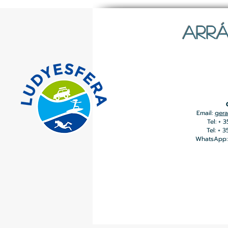
ARRÁ
Email:
gera
Tel: + 
Tel: + 
WhatsApp: 