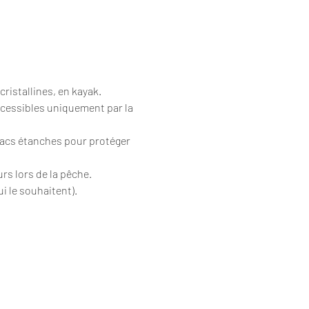
cristallines, en kayak.
ccessibles uniquement par la 
sacs étanches pour protéger 
urs lors de la pêche.
i le souhaitent).