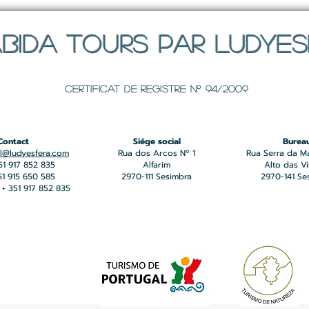
BIDA TOURS PAR LUDYE
Certificat de registre Nº 94/2009
Contact
Siége social
Burea
l@ludyesfera.com
Rua dos Arcos Nº 1
Rua Serra da M
351 917 852 835
Alfarim
Alto das V
351 915 650 585
2970-111 Sesimbra
2970-141 Se
+ 351 917 852 835