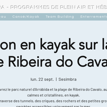
A - PROGRAMMES DE PLEIN AIR ET H
eau
Canoë/Kayak
Team Building
Enterrements
on en kayak sur 
e Ribeira do Cava
lun. 22 sept.
  |  
Sesimbra
rez le parc naturel d'Arrábida et la plage de Ribeira do Cavalo, a
calmes et cristallines, en kayak.
raverse des tunnels, des criques, des rochers et des petites gro
secrètes accessibles uniquement par la mer.