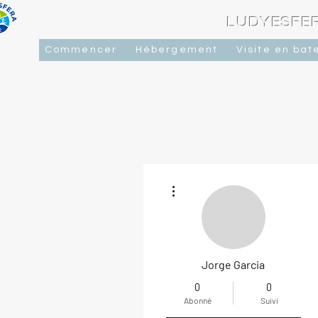
LUDYESFER
Commencer
Hébergement
Visite en bat
Plus d'actions
Jorge Garcia
0
0
Abonné
Suivi