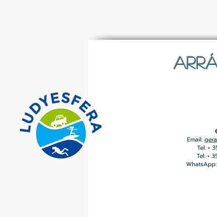
ARRÁ
Email:
gera
Tel: + 
Tel: + 
WhatsApp: 