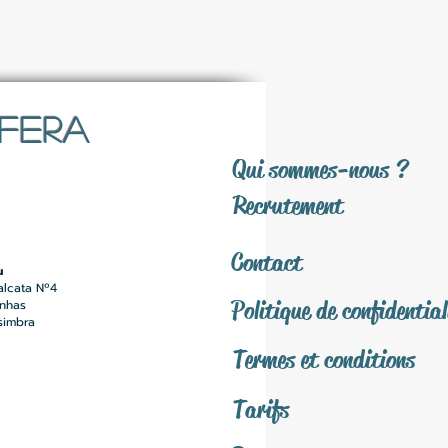
SFERA
Qui sommes-nous ?
Recrutement
Contact
u
alcata Nº4
Politique de confidential
inhas
simbra
Termes et conditions
Tarifs