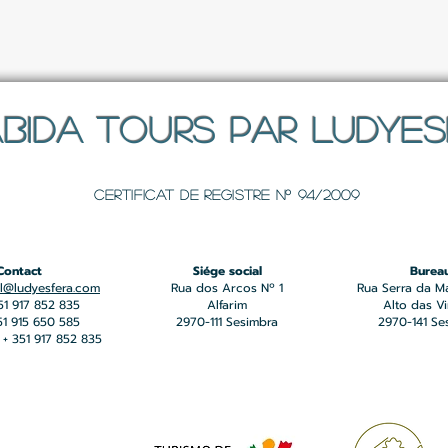
BIDA TOURS PAR LUDYE
Certificat de registre Nº 94/2009
Contact
Siége social
Burea
l@ludyesfera.com
Rua dos Arcos Nº 1
Rua Serra da M
351 917 852 835
Alfarim
Alto das V
351 915 650 585
2970-111 Sesimbra
2970-141 Se
+ 351 917 852 835