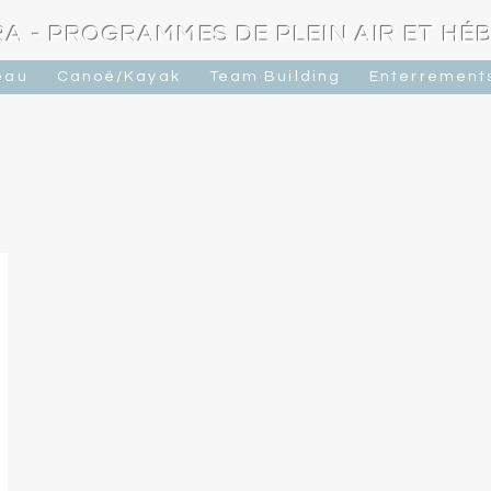
A - PROGRAMMES DE PLEIN AIR ET H
eau
Canoë/Kayak
Team Building
Enterrements