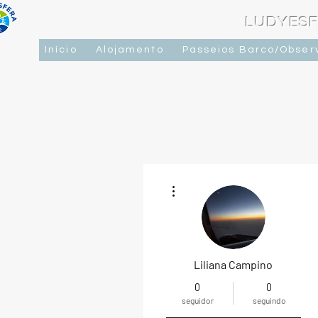
LUDYESF
Início
Alojamento
Passeios Barco/Obser
Mais ações
Liliana Campino
0
0
seguidor
seguindo