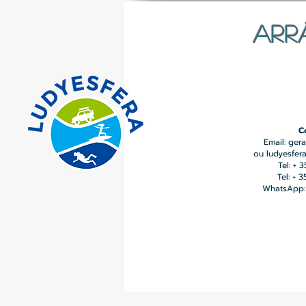
ARR
C
Email:
gera
ou
ludyesfer
Tel: + 
Tel: + 
WhatsApp: 