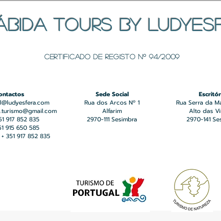
ÁBIDA TOURS BY LUDYES
Certificado de registo Nº 94/2009
ontactos
Sede Social
Escritór
l@ludyesfera.com
Rua dos Arcos Nº 1
Rua Serra da M
a.turismo@gmail.com
Alfarim
Alto das V
351 917 852 835
2970-111 Sesimbra
2970-141 Se
351 915 650 585
+ 351 917 852 835