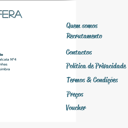
FERA
Quem somos
Recrutamento
Contactos
io
alcata Nº4
Política
de Privacidade
inhas
simbra
Termos &
Condições
Preços
Voucher