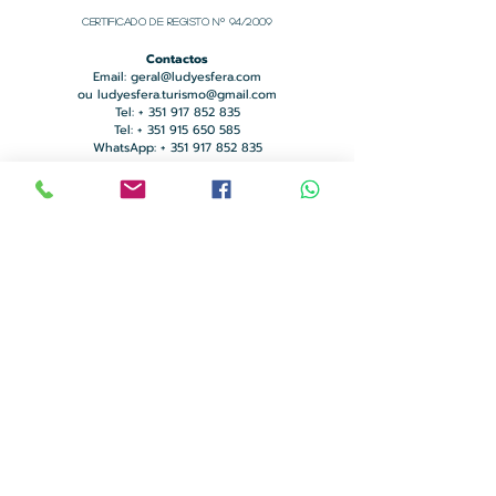
Certificado de registo Nº 94/2009
Contactos
Email:
geral@ludyesfera.com
ou
ludyesfera.turismo@gmail.com
Tel: +
351 917 852 835
Tel: +
351 915 650 585
WhatsApp: +
351 917 852 835
Sede Social
Rua dos Arcos Nº 1
Alfarim
2970-111
Sesimbra
Escritório
Rua Serra da Malcata Nº4
Alto das Vinhas
2970-141
Sesimbra
Quem somos