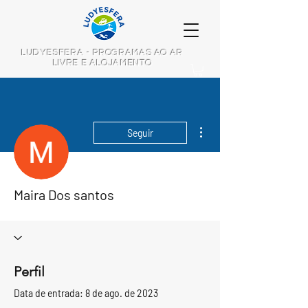
LUDYESFERA - PROGRAMAS AO AR
LIVRE E ALOJAMENTO
Mais ações
Seguir
Maira Dos santos
Perfil
Data de entrada: 8 de ago. de 2023