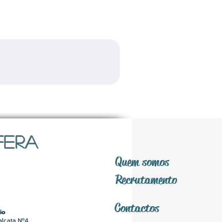
FERA
Quem somos
Recrutamento
Contactos
io
alcata Nº4