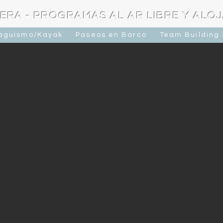
ERA - PROGRAMAS AL AR LIBRE Y ALO
raguismo/Kayak
Paseos en Barco
Team Building