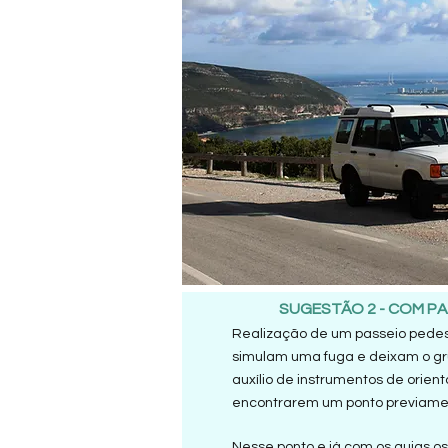
SUGESTÃO 2 - COM P
Realização de um passeio pedes
simulam uma fuga e deixam o gr
auxílio de instrumentos de orie
encontrarem um ponto previamen
Nesse ponto e já com os guias os