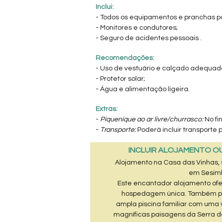
:
Inclui
- Todos os equipamentos e pranchas pa
- Monitores
e condutores;
- Seguro de acidentes pessoais .
Recomendações:
- Uso de vestuário e calçado adequad
- Protetor solar;
- Água e alimentação ligeira.
Extras:
-
Piquenique ao ar livre/churrasco:
No fi
-
Transporte:
Poderá incluir transporte p
INCLUIR ALOJAMENTO O
Alojamento na Casa das Vinhas, s
em Sesimb
Este encantador alojamento of
hospedagem única. Também p
ampla piscina familiar com uma 
magníficas paisagens da Serra da