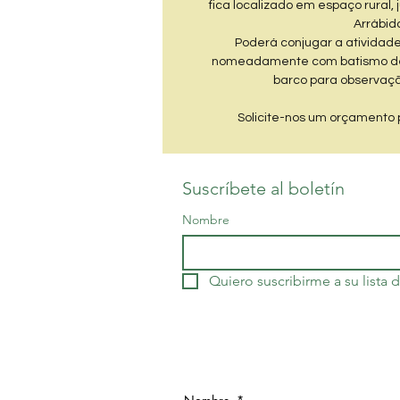
fica localizado em espaço rural,
Arrábida
Poderá conjugar a atividade
nomeadamente com batismo de
barco para observaçã
Solicite-nos um orçamento 
Suscríbete al boletín
Nombre
Quiero suscribirme a su lista 