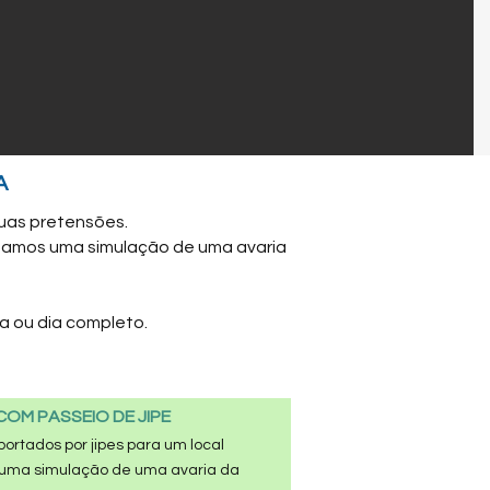
A
uas pretensões.
lizamos uma simulação de uma avaria
ia
ou dia completo.
COM PASSEIO DE JIPE
portados por jipes para um local
s uma simulação de uma avaria da