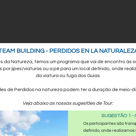
TEAM BUILDING - PERDIDOS EN LA NATURALEZ
s da Natureza, temos um programa que vai de encontro às s
 por jipes/viaturas ou a pé para um local definido, onde rea
da viatura ou fuga dos Guias.
des de Perdidos na natureza
podem ter a dura
ção de meio-d
Veja abaixo as nossas sugestões de Tour:
SUGESTÃO 1 - 
Os participantes são trans
definido, onde realizamo