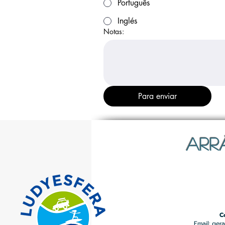
Português
Inglés
Notas:
Para enviar
ARR
C
Email:
gera