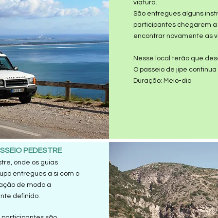
viatura.
São entregues alguns ins
participantes chegarem a
encontrar novamente as v
Nesse local terão que des
O passeio de jipe continua
Duração: Meio-dia
ASSEIO PEDESTRE
tre, onde os guias
upo entregues a si com o
ntação de modo a
te definido.
 participantes são