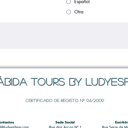
Español
Otra
ÁBIDA TOURS BY LUDYES
Certificado de registo Nº 94/2009
ontactos
Sede Social
Escritór
l@ludyesfera.com
Rua dos Arcos Nº 1
Rua Serra da M