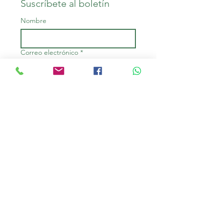
Suscríbete al boletín
Nombre
Correo electrónico
*
Quiero suscribirme a su lista 
de correo electrónico.
Suscribir
ARRÁBIDA TOURS BY
LUDYESFERA