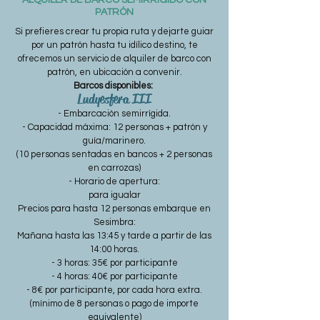
ALQUILER DE BARCO SEMIRRIGIDO CON
PATRÓN
Si prefieres crear tu propia ruta y dejarte guiar
por un patrón hasta tu idílico destino, te
ofrecemos un servicio de alquiler de barco con
patrón, en ubicación a convenir.
Barcos disponibles:
Ludyesfera III
- Embarcación semirrígida.
- Capacidad máxima: 12 personas + patrón y
guía/marinero.
(10 personas sentadas en bancos + 2 personas
en carrozas)
- Horario de apertura:
para igualar
Precios para hasta 12 personas embarque en
Sesimbra:
Mañana hasta las 13:45 y tarde a partir de las
14:00 horas.
- 3 horas: 35€ por participante
- 4 horas: 40€ por participante
- 8€ por participante, por cada hora extra.
(mínimo de 8 personas o pago de importe
equivalente)