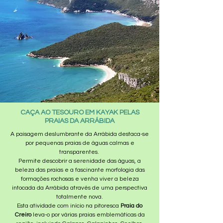
CAÇA AO TESOURO EM KAYAK PELAS
PRAIAS DA ARRÁBIDA
A paisagem deslumbrante da Arrábida destaca-se
por pequenas praias de águas calmas e
transparentes.
Permite descobrir a serenidade das águas, a
beleza das praias e a fascinante morfologia das
formações rochosas e venha viver a beleza
intocada da Arrábida através de uma perspectiva
totalmente nova.
Esta atividade com início na pitoresca
Praia do
Creiro
leva-o por várias praias emblemáticas da