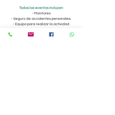
Todos los eventos incluyen
- Monitores
- Seguro de accidentes personales;
- Equipo para realizar la actividad
- Kayaks dobles, chalecos, asientos, remos,
bolsas impermeables.
- Oferta de bebidas y dulces típicos de la
región.
Recomendaciones
Llevar ropa y calzado adecuados (ropa,
shorts/bikini) y shorts
- Protector solar
- Agua y comida ligera.
Estás listo para una aventura inigualable
donde tendrás la oportunidad de crear
recuerdos únicos en medio de paisajes
naturales escondidos?