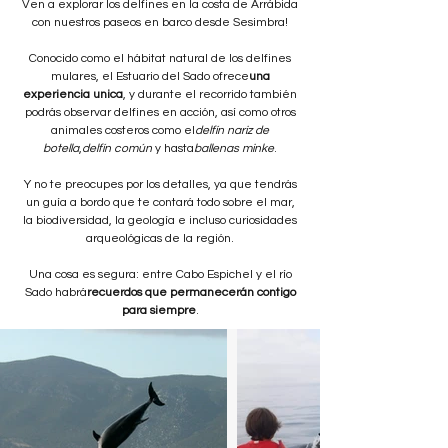
Ven a explorar los delfines en la costa de Arrábida
con nuestros paseos en barco desde Sesimbra!
Conocido como el hábitat natural de los delfines
mulares, el Estuario del Sado ofrece
una
experiencia unica
, y durante el recorrido también
podrás observar delfines en acción, así como otros
animales costeros como el
delfín nariz de
botella
,
delfín común
y hasta
ballenas minke
.
Y no te preocupes por los detalles, ya que tendrás
un guía a bordo que te contará todo sobre el mar,
la biodiversidad, la geología e incluso curiosidades
arqueológicas de la región.
Una cosa es segura: entre Cabo Espichel y el río
Sado habrá
recuerdos que permanecerán contigo
para siempre
.