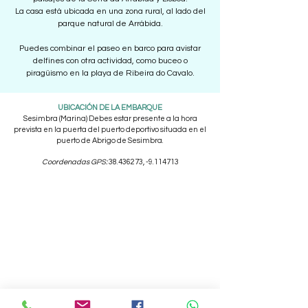
La casa está ubicada en una zona rural, al lado del
parque natural de Arrábida.
Puedes combinar el paseo en barco para avistar
delfines con otra actividad, como buceo o
piragüismo en la playa de Ribeira do Cavalo.
UBICACIÓN DE LA EMBARQUE
Sesimbra (Marina) Debes estar presente a la hora
prevista en la puerta del puerto deportivo situada en el
puerto de Abrigo de Sesimbra.
Coordenadas GPS:
38.436273
, -9.114713