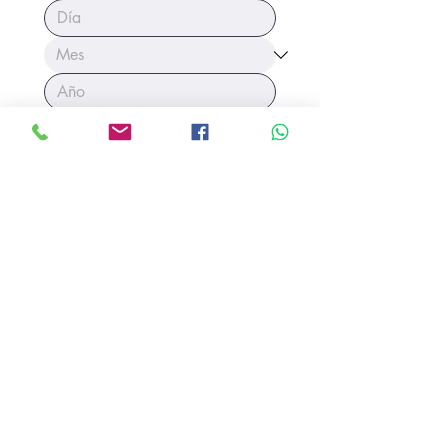
:
Idioma
Português
Español
Inglés
Otra
Notas:
Para enviar