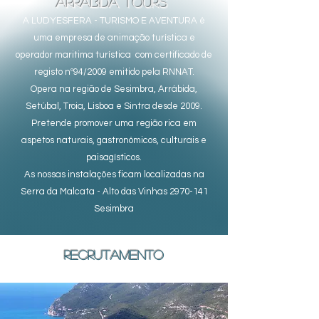
Arrábida Tours
A LUDYESFERA - TURISMO E AVENTURA é
uma empresa de animação
turística
e
operador maritima turística com certificado de
registo nº94/2009 emitido pela RNNAT.
Opera na região de Sesimbra, Arrábida,
Setúbal, Troia, Lisboa e Sintra desde 2009.
Pretende promover uma região rica em
aspetos naturais, gastronómicos, culturais e
paisagísticos
.
As nossas instalações ficam localizadas na
Serra da Malcata - Alto das Vinhas 2970-141
Sesimbra
RECRUTAMENTO