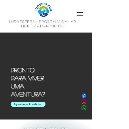
LUDYESFERA - PROGRAMAS AL AR
LIBRE Y ALOJAMIENTO
Pronto
para viver
uma
aventura?
Agendar actividade