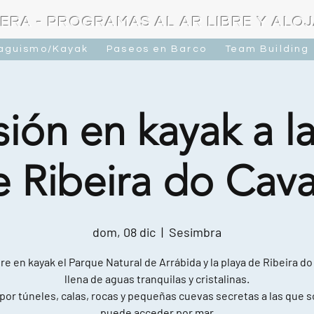
ERA - PROGRAMAS AL AR LIBRE Y ALO
raguismo/Kayak
Paseos en Barco
Team Building
ión en kayak a l
e Ribeira do Cava
dom, 08 dic
  |  
Sesimbra
e en kayak el Parque Natural de Arrábida y la playa de Ribeira do
llena de aguas tranquilas y cristalinas.
por túneles, calas, rocas y pequeñas cuevas secretas a las que s
puede acceder por mar