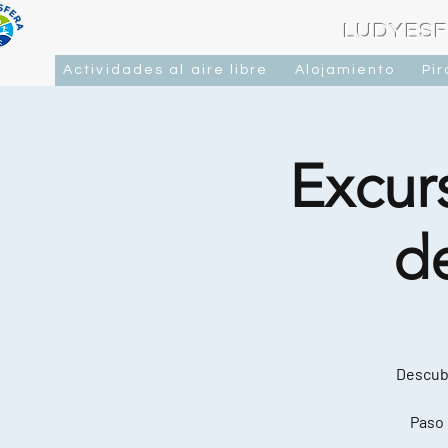
LUDYESF
Actividades al aire libre
Alojamiento
Pi
Excurs
d
Descubr
Paso 