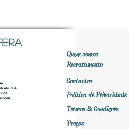
FERA
Quem somos
Recrutamento
Contactos
io
alcata Nº4
Política
de Privacidade
inhas
simbra
Termos &
Condições
Preços