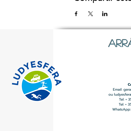
ARR
C
Email:
gera
ou
ludyesfer
Tel: + 
Tel: + 
WhatsApp: 