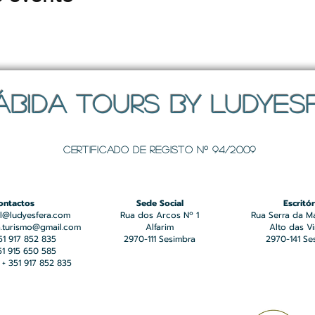
ÁBIDA TOURS BY LUDYES
Certificado de registo Nº 94/2009
ontactos
Sede Social
Escritór
l@ludyesfera.com
Rua dos Arcos Nº 1
Rua Serra da M
a.turismo@gmail.com
Alfarim
Alto das V
351 917 852 835
2970-111 Sesimbra
2970-141 Se
351 915 650 585
+ 351 917 852 835