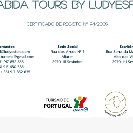
ÁBIDA TOURS BY LUDYES
Certificado de registo Nº 94/2009
ontactos
Sede Social
Escritór
l@ludyesfera.com
Rua dos Arcos Nº 1
Rua Serra da M
a.turismo@gmail.com
Alfarim
Alto das V
351 917 852 835
2970-111 Sesimbra
2970-141 Se
351 915 650 585
+ 351 917 852 835