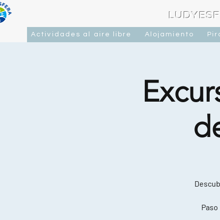
LUDYESF
Actividades al aire libre
Alojamiento
Pi
Excurs
d
Descubr
Paso 