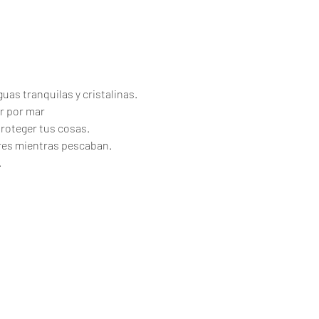
uas tranquilas y cristalinas.
r por mar
proteger tus cosas.
ores mientras pescaban.
.