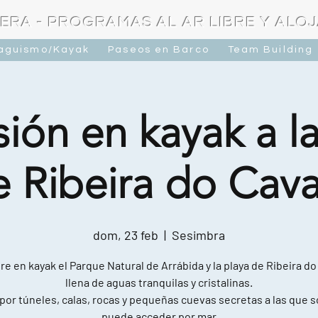
ERA - PROGRAMAS AL AR LIBRE Y ALO
raguismo/Kayak
Paseos en Barco
Team Building
ión en kayak a l
e Ribeira do Cava
dom, 23 feb
  |  
Sesimbra
e en kayak el Parque Natural de Arrábida y la playa de Ribeira do
llena de aguas tranquilas y cristalinas.
por túneles, calas, rocas y pequeñas cuevas secretas a las que s
puede acceder por mar