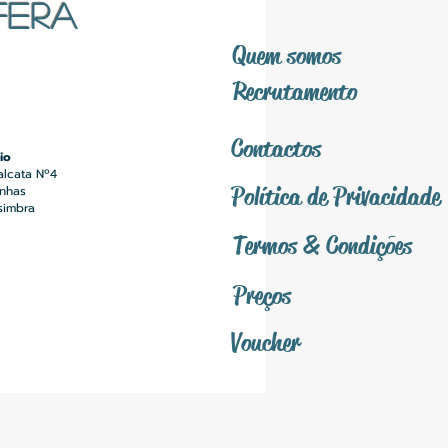
FERA
Quem somos
Recrutamento
Contactos
io
alcata Nº4
Política
de Privacidade
inhas
simbra
Termos &
Condições
Preços
Voucher