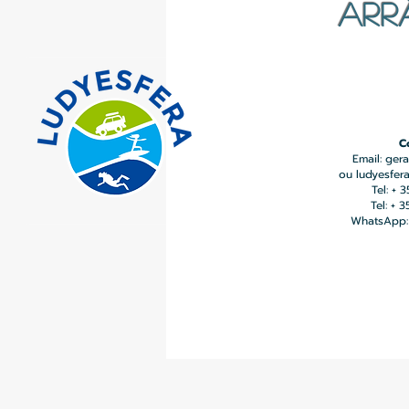
ARR
C
Email:
gera
ou
ludyesfer
Tel: + 
Tel: + 
WhatsApp: 