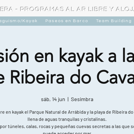
ERA - PROGRAMAS AL AR LIBRE Y ALO
raguismo/Kayak
Paseos en Barco
Team Building
ión en kayak a l
e Ribeira do Cava
sáb, 14 jun
  |  
Sesimbra
e en kayak el Parque Natural de Arrábida y la playa de Ribeira do
llena de aguas tranquilas y cristalinas.
por túneles, calas, rocas y pequeñas cuevas secretas a las que s
puede acceder por mar