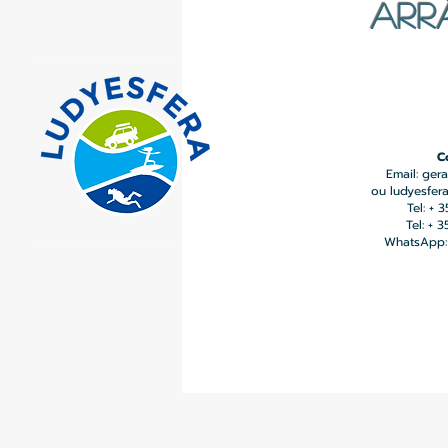
ARR
C
Email:
gera
ou
ludyesfer
Tel: + 
Tel: + 
WhatsApp: 