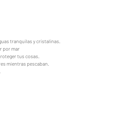
uas tranquilas y cristalinas.
r por mar
proteger tus cosas.
ores mientras pescaban.
.