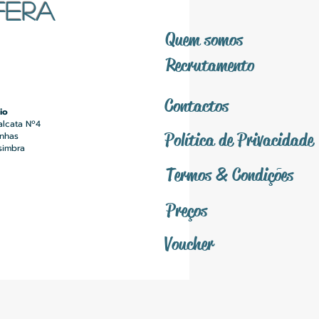
FERA
Quem somos
Recrutamento
Contactos
io
alcata Nº4
Política
de Privacidade
inhas
simbra
Termos &
Condições
Preços
Voucher