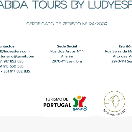
ÁBIDA TOURS BY LUDYES
Certificado de registo Nº 94/2009
ontactos
Sede Social
Escritór
l@ludyesfera.com
Rua dos Arcos Nº 1
Rua Serra da M
a.turismo@gmail.com
Alfarim
Alto das V
351 917 852 835
2970-111 Sesimbra
2970-141 Se
351 915 650 585
+ 351 917 852 835