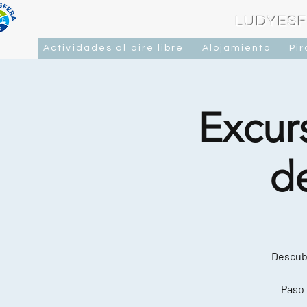
LUDYESF
Actividades al aire libre
Alojamiento
Pi
Excurs
d
Descubr
Paso 