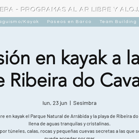
ERA - PROGRAMAS AL AR LIBRE Y ALO
raguismo/Kayak
Paseos en Barco
Team Building
ión en kayak a l
e Ribeira do Cava
lun, 23 jun
  |  
Sesimbra
e en kayak el Parque Natural de Arrábida y la playa de Ribeira do
llena de aguas tranquilas y cristalinas.
por túneles, calas, rocas y pequeñas cuevas secretas a las que s
puede acceder por mar