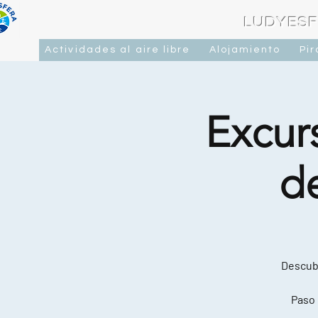
LUDYESF
Actividades al aire libre
Alojamiento
Pi
Excurs
d
Descubr
Paso 