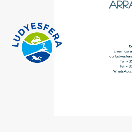
ARR
C
Email:
gera
ou
ludyesfer
Tel: + 
Tel: + 
WhatsApp: 