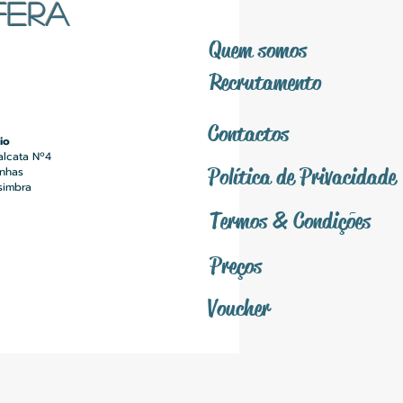
FERA
Quem somos
Recrutamento
Contactos
io
alcata Nº4
Política
de Privacidade
inhas
simbra
Termos &
Condições
Preços
Voucher