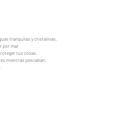
uas tranquilas y cristalinas.
r por mar
proteger tus cosas.
ores mientras pescaban.
.