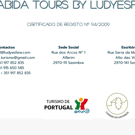
ÁBIDA TOURS BY LUDYES
Certificado de registo Nº 94/2009
ontactos
Sede Social
Escritór
l@ludyesfera.com
Rua dos Arcos Nº 1
Rua Serra da M
a.turismo@gmail.com
Alfarim
Alto das V
351 917 852 835
2970-111 Sesimbra
2970-141 Se
351 915 650 585
+ 351 917 852 835