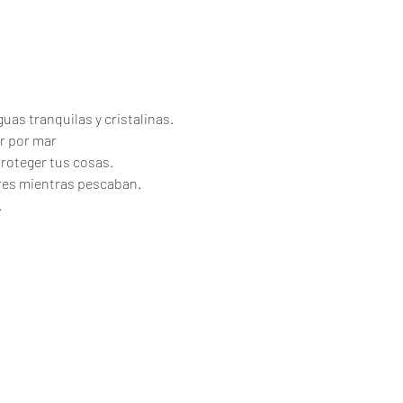
uas tranquilas y cristalinas.
r por mar
proteger tus cosas.
ores mientras pescaban.
.