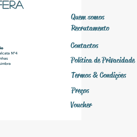
FERA
Quem somos
Recrutamento
Contactos
io
alcata Nº4
Política
de Privacidade
inhas
simbra
Termos &
Condições
Preços
Voucher