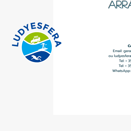
ARR
C
Email:
gera
ou
ludyesfer
Tel: + 
Tel: + 
WhatsApp: 