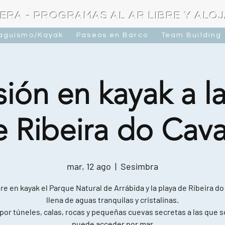
ERA - PROGRAMAS AL AR LIBRE Y ALO
raguismo/Kayak
Paseos en Barco
Team Building
ión en kayak a l
e Ribeira do Cava
mar, 12 ago
  |  
Sesimbra
e en kayak el Parque Natural de Arrábida y la playa de Ribeira do
llena de aguas tranquilas y cristalinas.
por túneles, calas, rocas y pequeñas cuevas secretas a las que s
puede acceder por mar