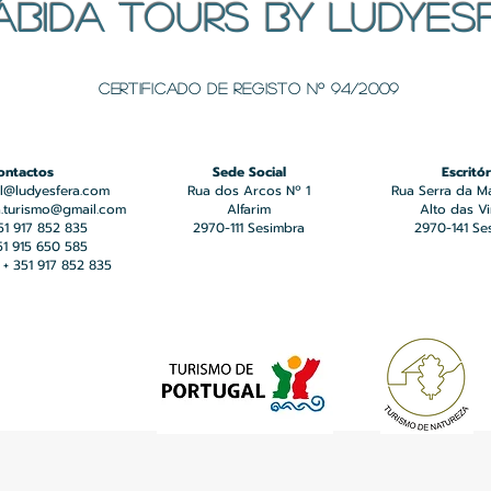
ÁBIDA TOURS BY LUDYES
Certificado de registo Nº 94/2009
ontactos
Sede Social
Escritór
l@ludyesfera.com
Rua dos Arcos Nº 1
Rua Serra da M
a.turismo@gmail.com
Alfarim
Alto das V
351 917 852 835
2970-111 Sesimbra
2970-141 Se
351 915 650 585
+ 351 917 852 835