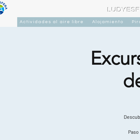
LUDYESF
Actividades al aire libre
Alojamiento
Pi
Excurs
d
Descubr
Paso 