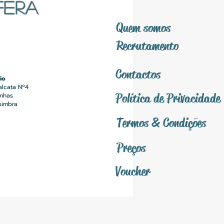
FERA
Quem somos
Recrutamento
Contactos
io
alcata Nº4
Política
de Privacidade
inhas
simbra
Termos &
Condições
Preços
Voucher