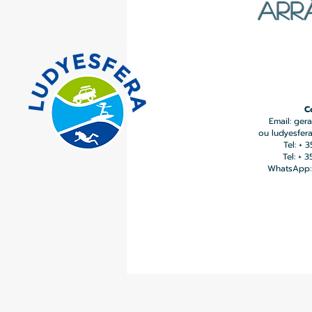
ARR
C
Email:
gera
ou
ludyesfer
Tel: + 
Tel: + 
WhatsApp: 