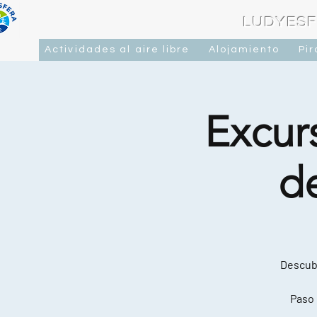
LUDYESF
Actividades al aire libre
Alojamiento
Pi
Excurs
d
Descubr
Paso 