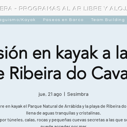
ERA - PROGRAMAS AL AR LIBRE Y ALO
raguismo/Kayak
Paseos en Barco
Team Building
ión en kayak a l
e Ribeira do Cava
jue, 21 ago
  |  
Sesimbra
e en kayak el Parque Natural de Arrábida y la playa de Ribeira do
llena de aguas tranquilas y cristalinas.
por túneles, calas, rocas y pequeñas cuevas secretas a las que s
puede acceder por mar