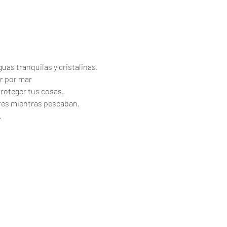
uas tranquilas y cristalinas.
r por mar
proteger tus cosas.
ores mientras pescaban.
.