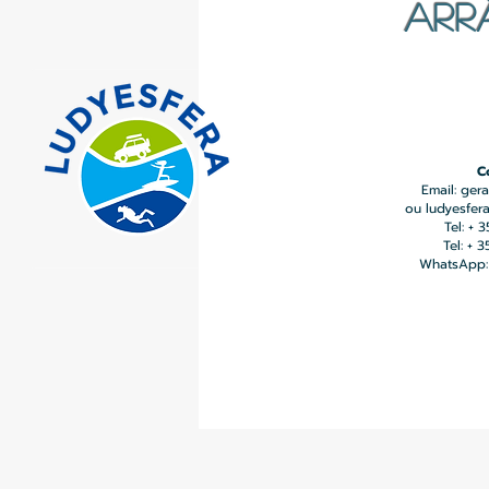
ARR
C
Email:
gera
ou
ludyesfer
Tel: + 
Tel: + 
WhatsApp: 