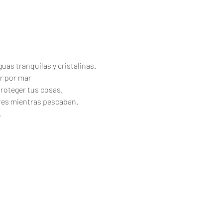
uas tranquilas y cristalinas.
r por mar
proteger tus cosas.
ores mientras pescaban.
.