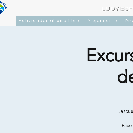
LUDYESF
Actividades al aire libre
Alojamiento
Pi
Excurs
d
Descubr
Paso 