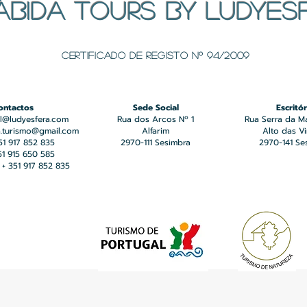
ÁBIDA TOURS BY LUDYES
Certificado de registo Nº 94/2009
ontactos
Sede Social
Escritór
l@ludyesfera.com
Rua dos Arcos Nº 1
Rua Serra da M
a.turismo@gmail.com
Alfarim
Alto das V
351 917 852 835
2970-111 Sesimbra
2970-141 Se
351 915 650 585
+ 351 917 852 835