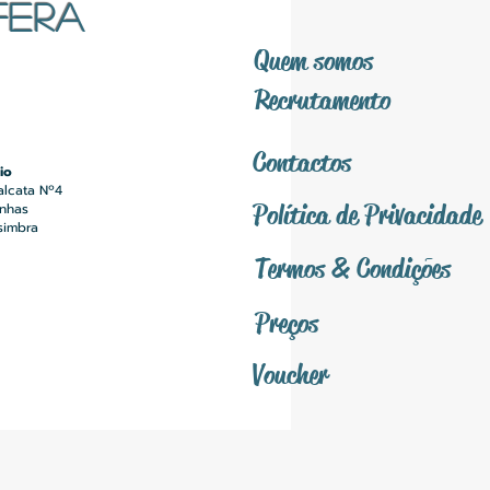
FERA
Quem somos
Recrutamento
Contactos
io
alcata Nº4
Política
de Privacidade
inhas
simbra
Termos &
Condições
Preços
Voucher