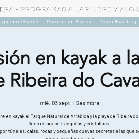
ERA - PROGRAMAS AL AR LIBRE Y ALO
raguismo/Kayak
Paseos en Barco
Team Building
ión en kayak a l
e Ribeira do Cava
mié, 03 sept
  |  
Sesimbra
e en kayak el Parque Natural de Arrábida y la playa de Ribeira do
llena de aguas tranquilas y cristalinas.
por túneles, calas, rocas y pequeñas cuevas secretas a las que s
puede acceder por mar