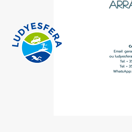
ARR
C
Email:
gera
ou
ludyesfer
Tel: + 
Tel: + 
WhatsApp: 