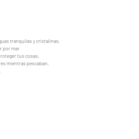
uas tranquilas y cristalinas.
r por mar
proteger tus cosas.
ores mientras pescaban.
.