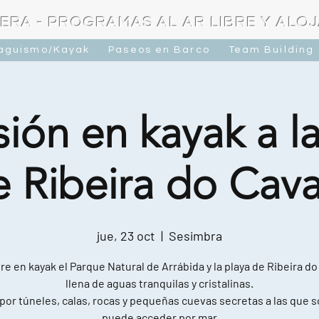
ERA - PROGRAMAS AL AR LIBRE Y ALO
raguismo/Kayak
Paseos en Barco
Team Building
ión en kayak a l
e Ribeira do Cava
jue, 23 oct
  |  
Sesimbra
e en kayak el Parque Natural de Arrábida y la playa de Ribeira do
llena de aguas tranquilas y cristalinas.
por túneles, calas, rocas y pequeñas cuevas secretas a las que s
puede acceder por mar