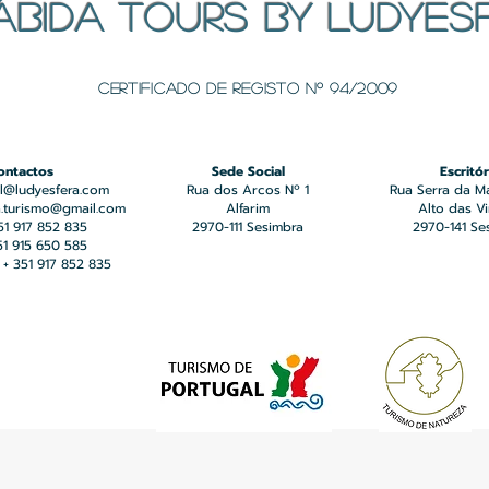
ÁBIDA TOURS BY LUDYES
Certificado de registo Nº 94/2009
ontactos
Sede Social
Escritór
l@ludyesfera.com
Rua dos Arcos Nº 1
Rua Serra da M
a.turismo@gmail.com
Alfarim
Alto das V
351 917 852 835
2970-111 Sesimbra
2970-141 Se
351 915 650 585
+ 351 917 852 835