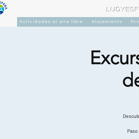
LUDYESF
Actividades al aire libre
Alojamiento
Pi
Excurs
d
Descubr
Paso 