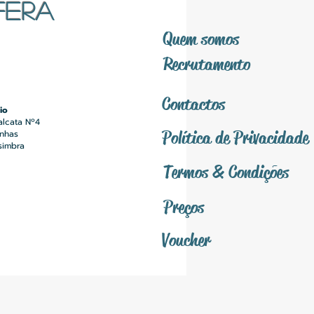
FERA
Quem somos
Recrutamento
Contactos
io
alcata Nº4
Política
de Privacidade
inhas
simbra
Termos &
Condições
Preços
Voucher